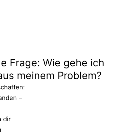
die Frage: Wie gehe ich
 aus meinem Problem?
schaffen:
handen –
 dir
m