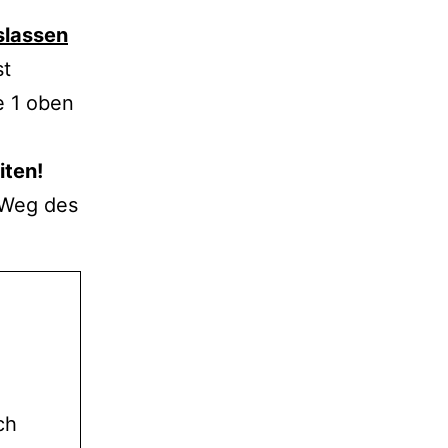
slassen
st
e 1 oben
iten!
 Weg des
ch