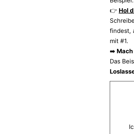
Beispiel:
👉
Hol d
Schreib
findest,
mit #1.
➡️
Mach m
Das Beis
Loslass
I