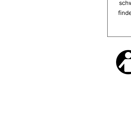
schw
find