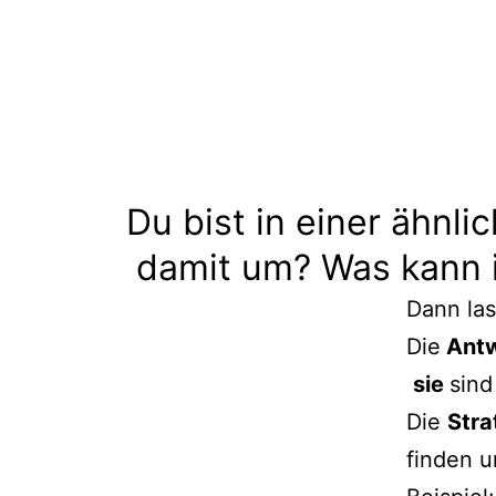
Du bist in einer ähnli
damit um? Was kann 
Dann las
Die
Ant
sie
sind
Die
Stra
finden u