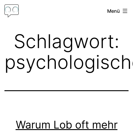
Zum
Menü
Inhalt
springen
Psychologische
Schlagwort:
Beratung
Frank
psychologisch
Hoffmann
Warum Lob oft mehr