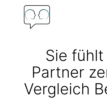
Zum
Inhalt
springen
Psychologische
Beratung
Sie fühl
Frank
Hoffmann
Partner ze
Vergleich 