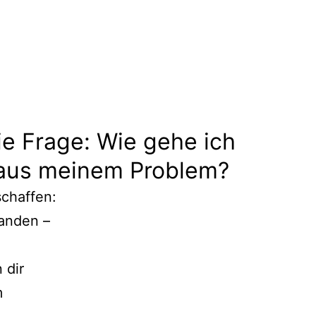
die Frage: Wie gehe ich
 aus meinem Problem?
schaffen:
handen –
 dir
m