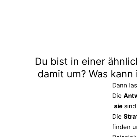
Du bist in einer ähnli
damit um? Was kann 
Dann las
Die
Ant
sie
sind
Die
Stra
finden u