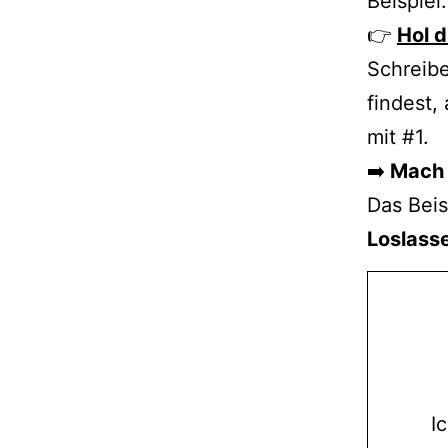
Beispiel:
👉
Hol d
Schreib
findest,
mit #1.
➡️
Mach m
Das Beis
Loslass
I