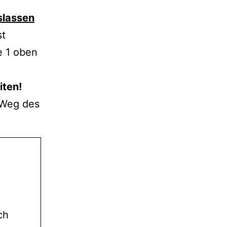
slassen
st
e 1 oben
iten!
 Weg des
ch