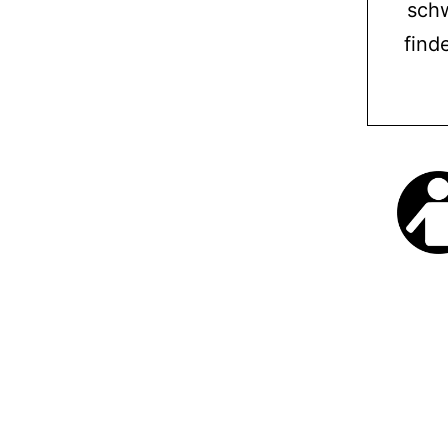
schw
find