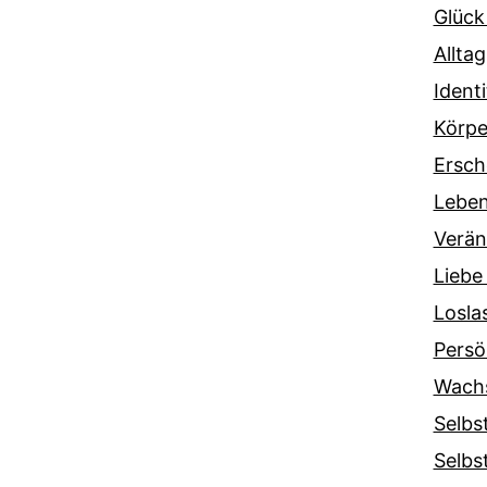
Glück
Alltag
Ident
Körpe
Ersch
Lebe
Verä
Liebe
Losla
Persö
Wach
Selbs
Selbs