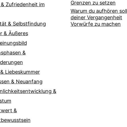
Grenzen zu setzen
 & Zufriedenheit im
Warum du aufhören soll
deiner Vergangenheit
ität & Selbstfindung
Vorwürfe zu machen
r & Äußeres
einungsbild
nsphasen &
nderungen
 & Liebeskummer
ssen & Neuanfang
nlichkeitsentwicklung &
stum
twert &
tbewusstsein