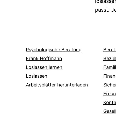
loslasse
passt. J
Psychologische Beratung
Beruf
Frank Hoffmann
Bezie
Loslassen lernen
Famil
Loslassen
Finan
Arbeitsblätter herunterladen
Siche
Freun
Konta
Gesel