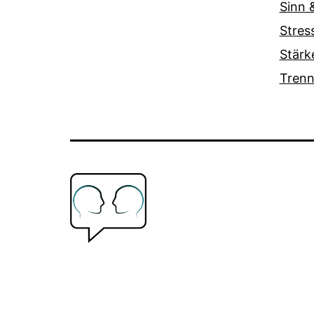
Sinn &
Stres
Stärk
Trenn