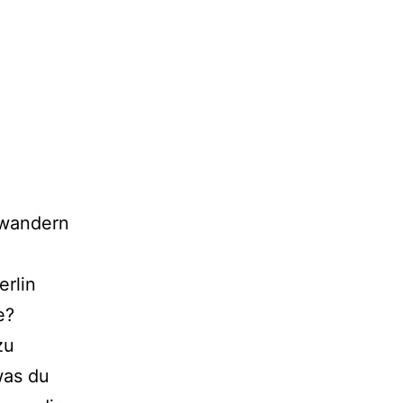
swandern
erlin
e?
zu
was du