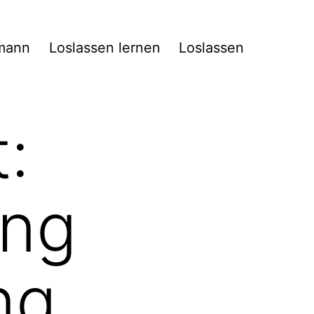
mann
Loslassen lernen
Loslassen
:
ung
ng