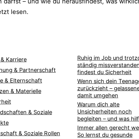
n darfst – und wie du herausfindest, was wirklic
etzt lesen.
Ruhig im Job und trot
 & Karriere
ständig missverstande
hung & Partnerschaft
findest du Sicherheit
ie & Elternschaft
Wenn sich dein Teenag
zurückzieht – gelassen
zen & Materielle
damit umgehen
rheit
Warum dich alte
Unsicherheiten noch
dschaften & Soziale
begleiten – und was hilf
kte
Immer allen gerecht w
lschaft & Soziale Rollen
So lernst du gesunde