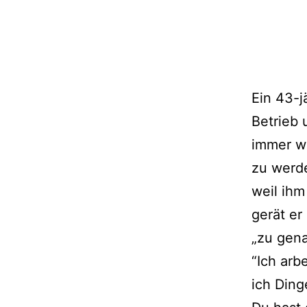
Ein 43-j
Betrieb 
immer w
zu werde
weil ihm
gerät er
„zu gen
“Ich arb
ich Ding