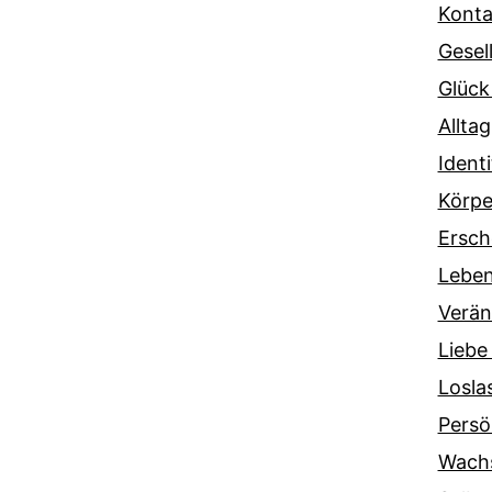
Konta
Gesel
Glück
Alltag
Ident
Körpe
Ersch
Lebe
Verä
Liebe
Losla
Persö
Wach