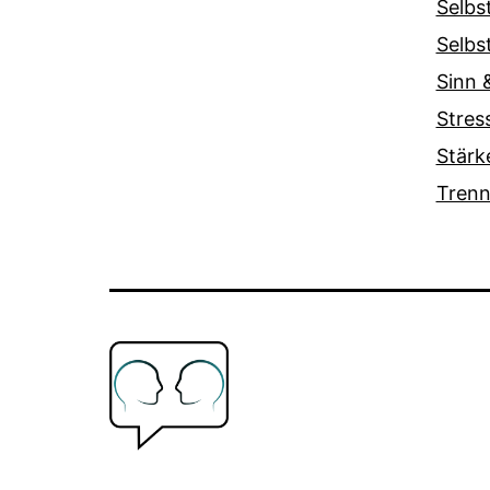
Selbs
Selbs
Sinn &
Stres
Stärk
Trenn