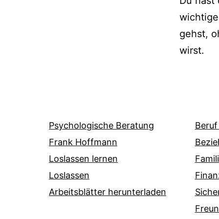
Du hast 
wichtige
gehst, o
wirst.
Psychologische Beratung
Beruf
Frank Hoffmann
Bezie
Loslassen lernen
Famil
Loslassen
Finan
Arbeitsblätter herunterladen
Siche
Freun