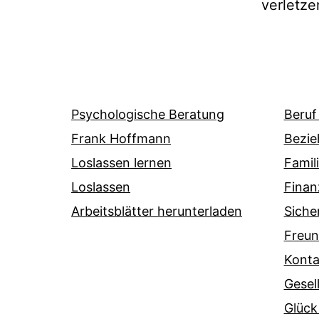
verletze
Psychologische Beratung
Beruf
Frank Hoffmann
Bezie
Loslassen lernen
Famil
Loslassen
Finan
Arbeitsblätter herunterladen
Siche
Freun
Konta
Gesel
Glück