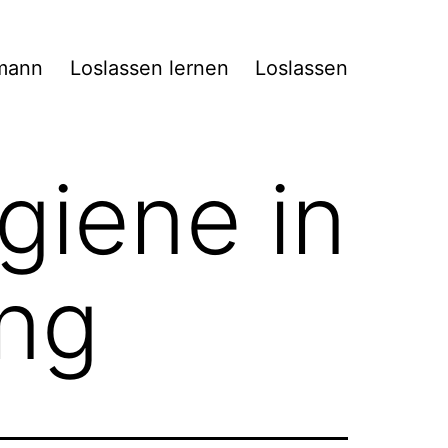
mann
Loslassen lernen
Loslassen
giene in
ung