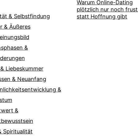
Warum Online-Dating
plötzlich nur noch frust
ität & Selbstfindung
statt Hoffnung gibt
r & Äußeres
einungsbild
nsphasen &
nderungen
 & Liebeskummer
ssen & Neuanfang
nlichkeitsentwicklung &
stum
twert &
tbewusstsein
 Spiritualität