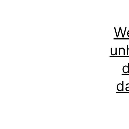
We
un
d
d