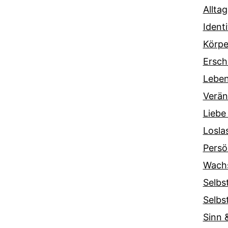
Alltag
Ident
Körpe
Ersch
Lebe
Verä
Liebe
Losla
Persö
Wach
Selbs
Selbs
Sinn &