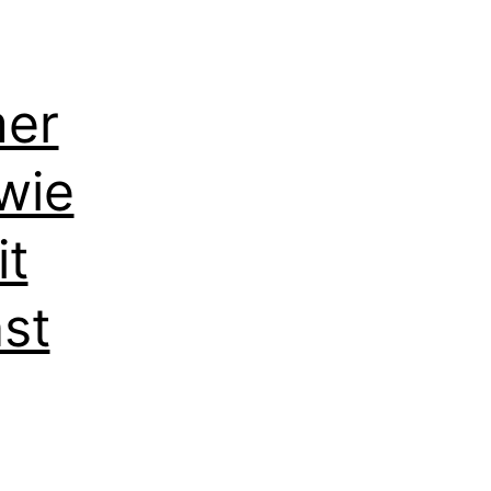
mer
wie
it
st