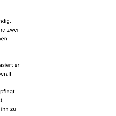
ndig,
und zwei
nen
siert er
erall
pflegt
t,
 ihn zu