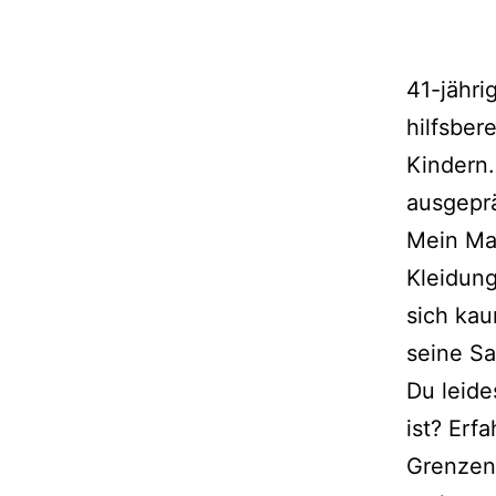
41-jähri
hilfsber
Kindern.
ausgeprä
Mein Man
Kleidung
sich kau
seine Sa
Du leide
ist? Erf
Grenzen 