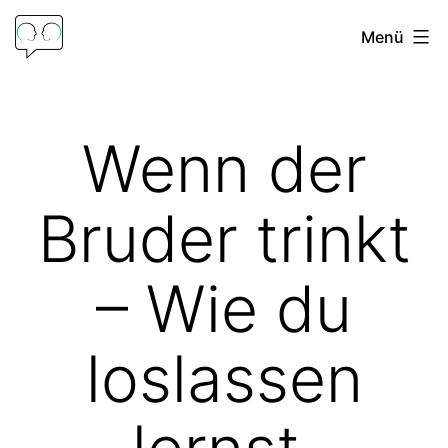
Zum
Menü
Inhalt
springen
Psychologische
Beratung
Wenn der
Frank
Hoffmann
Bruder trinkt
– Wie du
loslassen