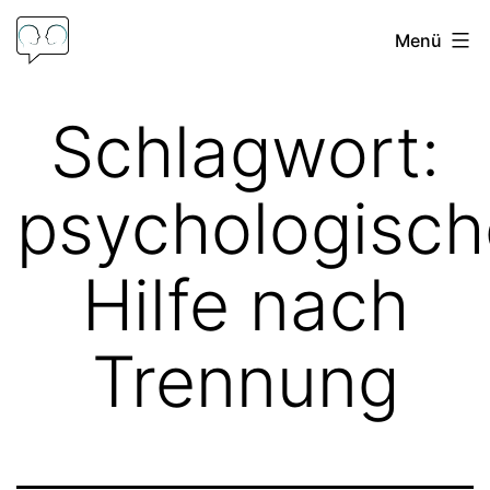
Zum
Menü
Inhalt
springen
Psychologische
Schlagwort:
Beratung
Frank
psychologisch
Hoffmann
Hilfe nach
Trennung