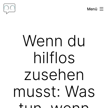
Zum
Menü
Inhalt
springen
Psychologische
Beratung
Wenn du
Frank
Hoffmann
hilflos
zusehen
musst: Was