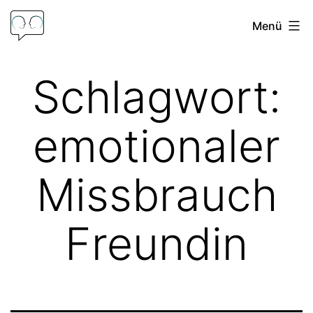
Zum
Menü
Inhalt
springen
Psychologische
Schlagwort:
Beratung
Frank
emotionaler
Hoffmann
Missbrauch
Freundin