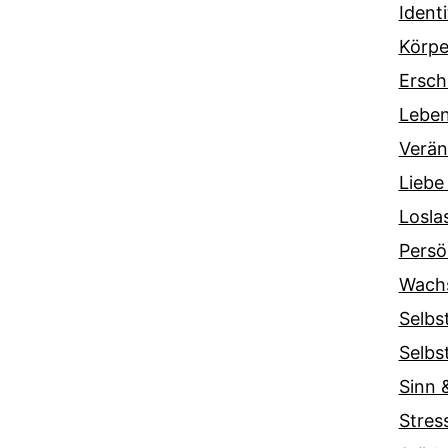
Ident
Körpe
Ersch
Lebe
Verä
Liebe
Losla
Persö
Wach
Selbs
Selbs
Sinn &
Stres