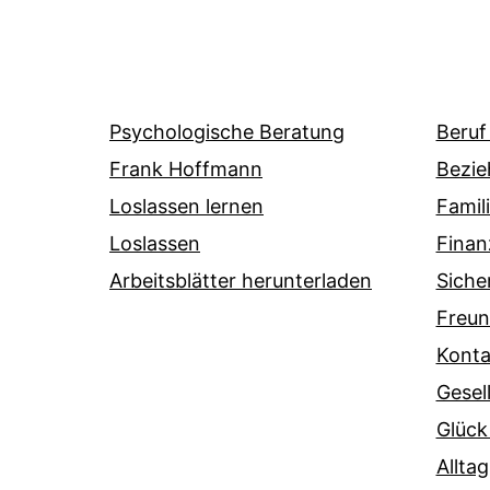
Psychologische Beratung
Beruf
Frank Hoffmann
Bezie
Loslassen lernen
Famil
Loslassen
Finan
Arbeitsblätter herunterladen
Siche
Freun
Konta
Gesel
Glück
Alltag