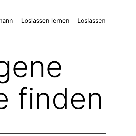
mann
Loslassen lernen
Loslassen
igene
e finden