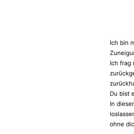
Ich bin 
Zuneigun
Ich frag
zurückge
zurückha
Du bist 
In diese
loslasse
ohne dic