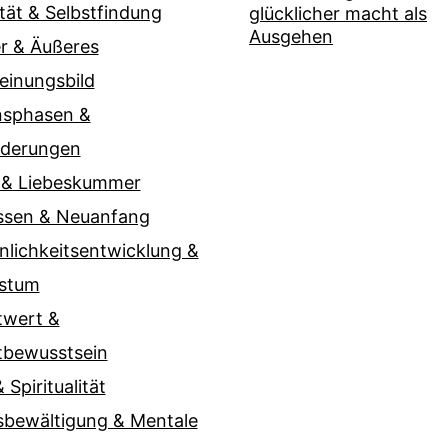
ität & Selbstfindung
glücklicher macht als
Ausgehen
r & Äußeres
einungsbild
nsphasen &
nderungen
 & Liebeskummer
ssen & Neuanfang
nlichkeitsentwicklung &
stum
twert &
tbewusstsein
 Spiritualität
sbewältigung & Mentale